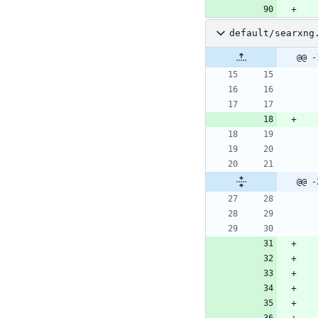
default/searxng
@@ -
@@ -