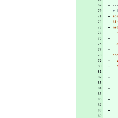
--
# 
ap
ki
me
sp