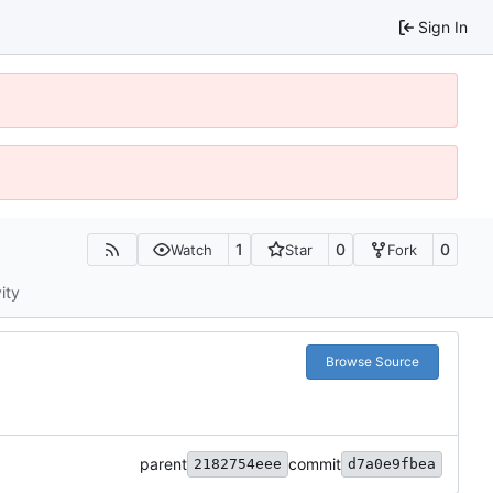
Sign In
1
0
0
Watch
Star
Fork
ity
Browse Source
parent
commit
2182754eee
d7a0e9fbea