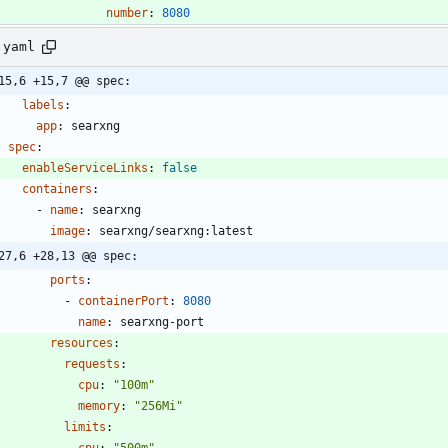
number
:
8080
.yaml
15,6 +15,7 @@ spec:
labels
:
app
:
searxng
spec
:
enableServiceLinks
:
false
containers
:
- 
name
:
searxng
image
:
searxng/searxng:latest
27,6 +28,13 @@ spec:
ports
:
- 
containerPort
:
8080
name
:
searxng-port
resources
:
requests
:
cpu
:
"100m"
memory
:
"256Mi"
limits
:
cpu
:
"500m"