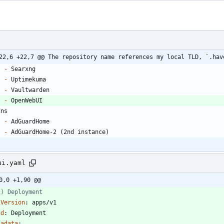
22,6 +22,7 @@ The repository name references my local TLD, `.hav
-
-
-
-
-
-
ui.yaml
0,0 +1,90 @@
1) Deployment
iVersion
:
apps/v1
nd
:
Deployment
tadata
: