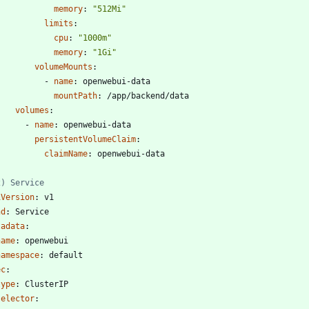
memory
:
"512Mi"
limits
:
cpu
:
"1000m"
memory
:
"1Gi"
volumeMounts
:
- 
name
:
openwebui-data
mountPath
:
/app/backend/data
volumes
:
- 
name
:
openwebui-data
persistentVolumeClaim
:
claimName
:
openwebui-data
-
2) Service
iVersion
:
v1
nd
:
Service
tadata
:
name
:
openwebui
namespace
:
default
ec
:
type
:
ClusterIP
selector
: