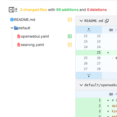
3 changed files
with
99 additions
and
0 deletions
README.md
README.md
default
@@ -
openwebui.yaml
searxng.yaml
-
default/openweb
@@ -
# 
ap
ki
me