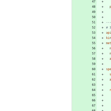
--
# 
ap
ki
me
sp