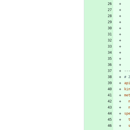
--
# 
ap
ki
me
sp