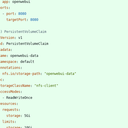
app
:
openwebui
ports
:
- 
port
:
8080
targetPort
:
8080
-
3) PersistentVolumeClaim
iVersion
:
v1
nd
:
PersistentVolumeClaim
tadata
:
name
:
openwebui-data
namespace
:
default
annotations
:
nfs.io/storage-path
:
"openwebui-data"
ec
:
storageClassName
:
"nfs-client"
accessModes
:
- 
ReadWriteOnce
resources
:
requests
:
storage
:
5Gi
limits
:
storage
:
10Gi