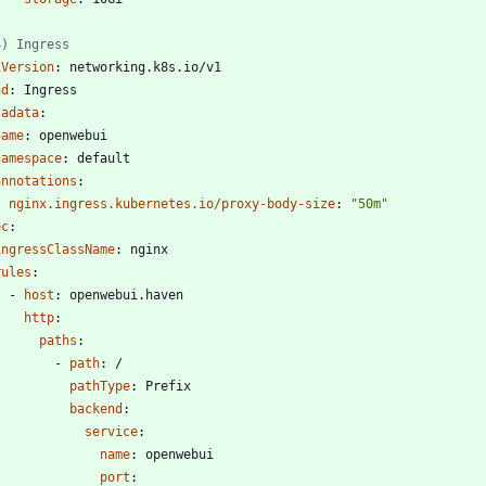
-
4) Ingress
iVersion
:
networking.k8s.io/v1
nd
:
Ingress
tadata
:
name
:
openwebui
namespace
:
default
annotations
:
nginx.ingress.kubernetes.io/proxy-body-size
:
"50m"
ec
:
ingressClassName
:
nginx
rules
:
- 
host
:
openwebui.haven
http
:
paths
:
- 
path
:
/
pathType
:
Prefix
backend
:
service
:
name
:
openwebui
port
: