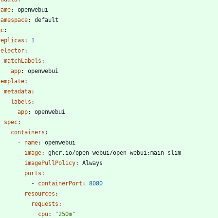
name
:
openwebui
namespace
:
default
ec
:
replicas
:
1
selector
:
matchLabels
:
app
:
openwebui
template
:
metadata
:
labels
:
app
:
openwebui
spec
:
containers
:
- 
name
:
openwebui
image
:
ghcr.io/open-webui/open-webui:main-slim
imagePullPolicy
:
Always
ports
:
- 
containerPort
:
8080
resources
:
requests
:
cpu
:
"250m"